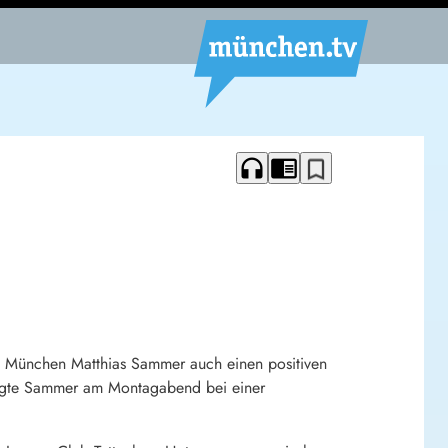
headphones
chrome_reader_mode
bookmark_border
rn München Matthias Sammer auch einen positiven
 sagte Sammer am Montagabend bei einer