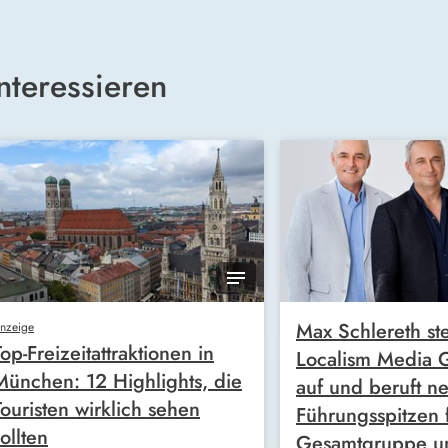
nteressieren
Max Schlereth ste
nzeige
Top-Freizeitattraktionen in
Localism Media
München: 12 Highlights, die
auf und beruft n
Touristen wirklich sehen
Führungsspitzen 
ollten
Gesamtgruppe u