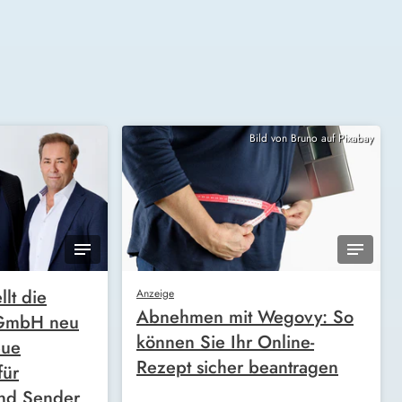
Bild von Bruno auf Pixabay
llt die
Anzeige
Abnehmen mit Wegovy: So
 GmbH neu
können Sie Ihr Online-
eue
Rezept sicher beantragen
für
nd Sender