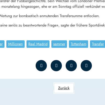
e Transfer der Fußballgeschichte. Sein Wechsel vom Londoner Prem
h monatelang hingezogen, ehe er am Sonntag offiziell verkündet w
 Wertung zur bombastisch anmutenden Transfersumme entlocken.
keine seriös zu beantwortende Frage», sagte der frühere Sportdire
er
Millionen
Real Madrid
sammer
Tottenham
Transfer
Zurück