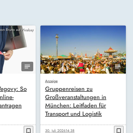
 von Bruno auf Pixabay
Anzeige
egovy: So
Gruppenreisen zu
nline-
Großveranstaltungen in
antragen
München: Leitfaden für
Transport und Logistik
bookmark_border
bookmark_border
30. Juli 2026
14:38