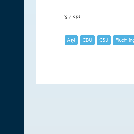
rg / dpa
Asyl
CDU
CSU
Flüchtlin