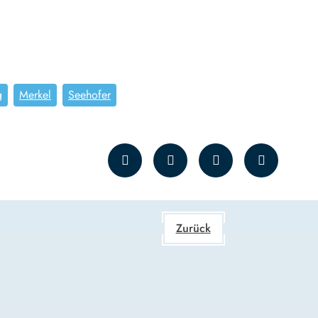
g
Merkel
Seehofer
Zurück