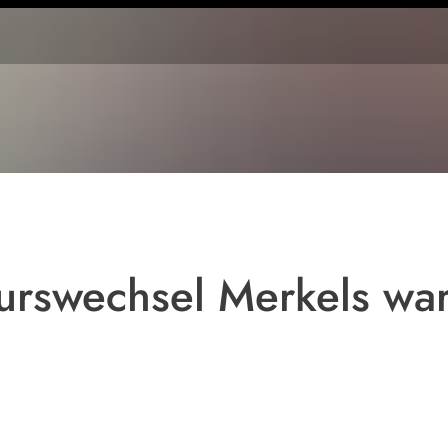
Horst Seehofer will
eine
Flüchtlingsobergrenze
urswechsel Merkels war