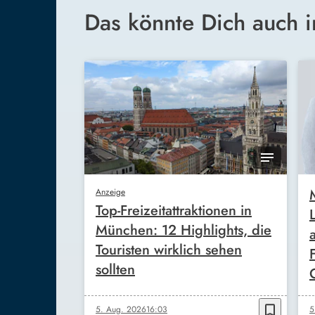
Das könnte Dich auch i
Anzeige
Top-Freizeitattraktionen in
München: 12 Highlights, die
Touristen wirklich sehen
sollten
bookmark_border
5. Aug. 2026
16:03
5