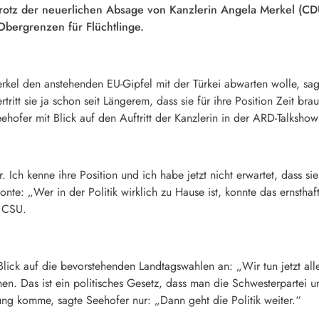
trotz der neuerlichen Absage von Kanzlerin Angela Merkel (C
Obergrenzen für Flüchtlinge.
rkel den anstehenden EU-Gipfel mit der Türkei abwarten wolle, sag
itt sie ja schon seit Längerem, dass sie für ihre Position Zeit brau
eehofer mit Blick auf den Auftritt der Kanzlerin in der ARD-Talks
Ich kenne ihre Position und ich habe jetzt nicht erwartet, dass sie
nte: „Wer in der Politik wirklich zu Hause ist, konnte das ernsthaft
r CSU.
lick auf die bevorstehenden Landtagswahlen an: „Wir tun jetzt all
. Das ist ein politisches Gesetz, dass man die Schwesterpartei unt
g komme, sagte Seehofer nur: „Dann geht die Politik weiter.“