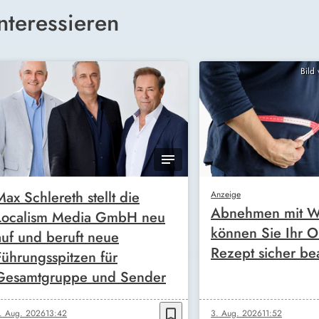
nteressieren
Bild
Max Schlereth stellt die
Anzeige
Abnehmen mit W
Localism Media GmbH neu
können Sie Ihr O
auf und beruft neue
Rezept sicher be
Führungsspitzen für
Gesamtgruppe und Sender
bookmark_border
. Aug. 2026
13:42
3. Aug. 2026
11:52