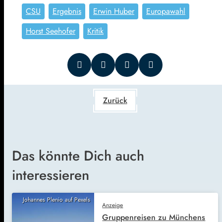
CSU
Ergebnis
Erwin Huber
Europawahl
Horst Seehofer
Kritik
Zurück
Das könnte Dich auch
interessieren
Johannes Plenio auf Pexels
Anzeige
Gruppenreisen zu Münchens