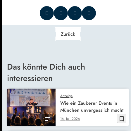
Zurück
Das könnte Dich auch
interessieren
Anzeige
Wie ein Zauberer Events in
München unvergesslich macht
bookmark_border
16. Juli 2026