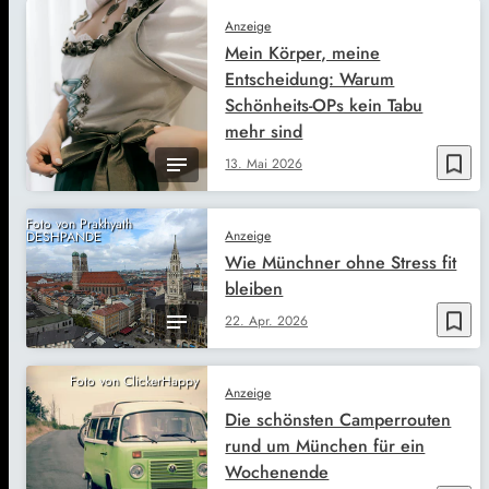
Anzeige
Mein Körper, meine
Entscheidung: Warum
Schönheits-OPs kein Tabu
mehr sind
bookmark_border
13. Mai 2026
Foto von Prakhyath
Anzeige
DESHPANDE
Wie Münchner ohne Stress fit
bleiben
bookmark_border
22. Apr. 2026
Foto von ClickerHappy
Anzeige
Die schönsten Camperrouten
rund um München für ein
Wochenende