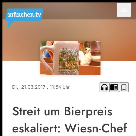
menu
headphones
chrome_reader_mode
bookmark_border
Di., 21.03.2017
, 11:54 Uhr
Streit um Bierpreis
eskaliert: Wiesn-Chef