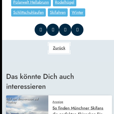
Polarwelt Hellabrunn
Rodelhügel
Schlittschuhlaufen
Skifahren
Winter
Zurück
Das könnte Dich auch
interessieren
Bild von dmsvensson auf
Anzeige
Pixabay
So finden Münchner Skifans