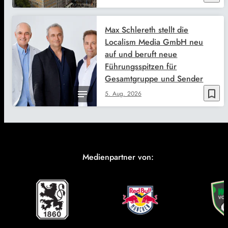
Max Schlereth stellt die
Localism Media GmbH neu
auf und beruft neue
Führungsspitzen für
Gesamtgruppe und Sender
bookmark_border
5. Aug. 2026
Medienpartner von: