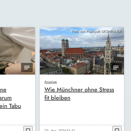
Foto von Prakhyath DESHPANDE
Anzeige
ine
Wie Münchner ohne Stress
arum
fit bleiben
ein Tabu
22. Apr. 2026
12:31