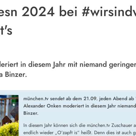
sn 2024 bei #wirsindw
t's
riert in diesem Jahr mit niemand geringe
a Binzer.
münchen.tv sendet ab dem 21.09. jeden Abend ab 18
Alexander Onken moderiert in diesem Jahr niemand
Binzer.
In diesem Jahr können sich die münchen.tv Zuschauer 
endlich wieder „O’zapft is“ heißt. Denn dies ist auch g