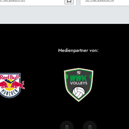
bookmark_border
Medienpartner von: