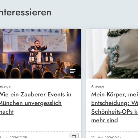
nteressieren
nzeige
Anzeige
Wie ein Zauberer Events in
Mein Körper, me
München unvergesslich
Entscheidung: W
macht
Schönheits-OPs k
mehr sind
6. Juli 2026
17:09
13. Mai 2026
10:14