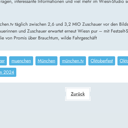
ragen, interessante Informationen und viel mehr im Wiesn-Studio s
hen.tv täglich zwischen 2,6 und 3,2 MIO Zuschauer vor den Bilds
auerinnen und Zuschauer erwartet erneut Wiesn pur – mit Festzelt
die von Promis über Brauchtum, wilde Fahrgeschäft
zer
muenchen
München
münchen.tv
Oktoberfest
Okt
n 2024
Zurück