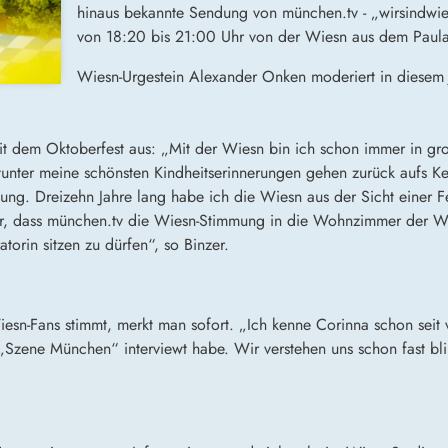
hinaus bekannte Sendung von münchen.tv - „wirsindwie
von 18:20 bis 21:00 Uhr von der Wiesn aus dem Paulan
Wiesn-Urgestein Alexander Onken moderiert in diesem 
t dem Oktoberfest aus: „Mit der Wiesn bin ich schon immer in große
unter meine schönsten Kindheitserinnerungen gehen zurück aufs Kett
ienung. Dreizehn Jahre lang habe ich die Wiesn aus der Sicht einer
r, dass münchen.tv die Wiesn-Stimmung in die Wohnzimmer der Welt 
rin sitzen zu dürfen“, so Binzer.
sn-Fans stimmt, merkt man sofort. „Ich kenne Corinna schon seit v
„Szene München“ interviewt habe. Wir verstehen uns schon fast bli