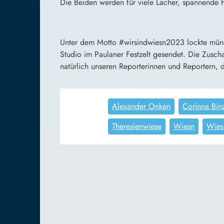
Die Beiden werden für viele Lacher, spannende F
Unter dem Motto #wirsindwiesn2023 lockte münc
Studio im Paulaner Festzelt gesendet. Die Zusch
natürlich unseren Reporterinnen und Reportern, 
Alexander Onken
Corinna Bin
Theresienwiese
Wiesn
Wies