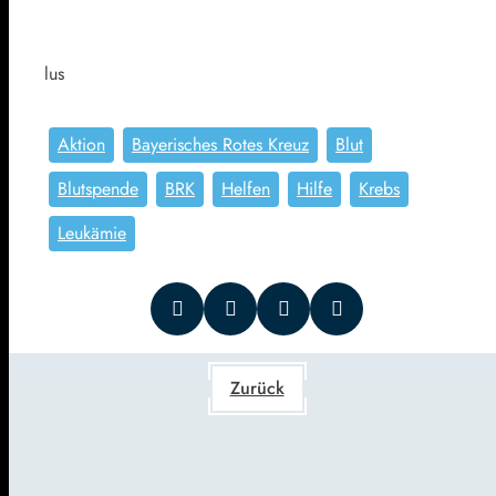
lus
Aktion
Bayerisches Rotes Kreuz
Blut
Blutspende
BRK
Helfen
Hilfe
Krebs
Leukämie
Zurück