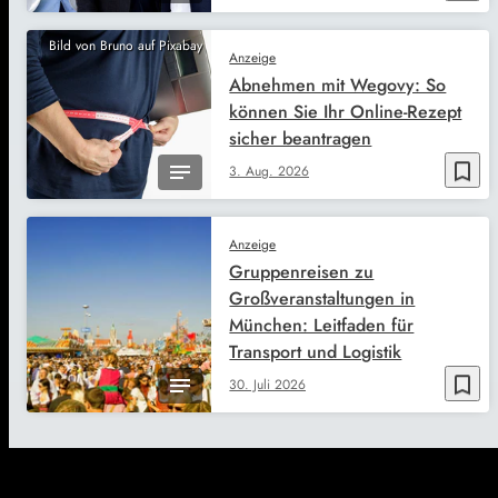
Bild von Bruno auf Pixabay
Anzeige
Abnehmen mit Wegovy: So
können Sie Ihr Online-Rezept
sicher beantragen
bookmark_border
3. Aug. 2026
Anzeige
Gruppenreisen zu
Großveranstaltungen in
München: Leitfaden für
Transport und Logistik
bookmark_border
30. Juli 2026