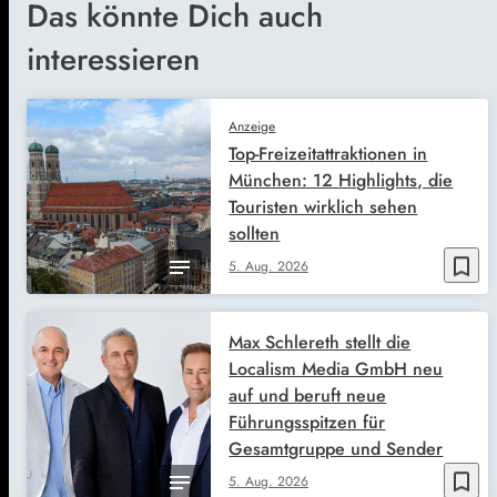
Das könnte Dich auch
interessieren
Anzeige
Top-Freizeitattraktionen in
München: 12 Highlights, die
Touristen wirklich sehen
sollten
bookmark_border
5. Aug. 2026
Max Schlereth stellt die
Localism Media GmbH neu
auf und beruft neue
Führungsspitzen für
Gesamtgruppe und Sender
bookmark_border
5. Aug. 2026