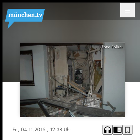
menu
Foto: Polizei
headphones
chrome_reader_mode
bookmark_border
Fr., 04.11.2016
, 12:38 Uhr