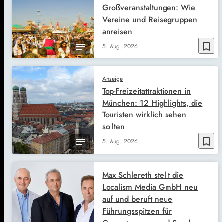
Großveranstaltungen: Wie
Vereine und Reisegruppen
anreisen
bookmark_border
5. Aug. 2026
Anzeige
Top-Freizeitattraktionen in
München: 12 Highlights, die
Touristen wirklich sehen
sollten
bookmark_border
5. Aug. 2026
Max Schlereth stellt die
Localism Media GmbH neu
auf und beruft neue
Führungsspitzen für