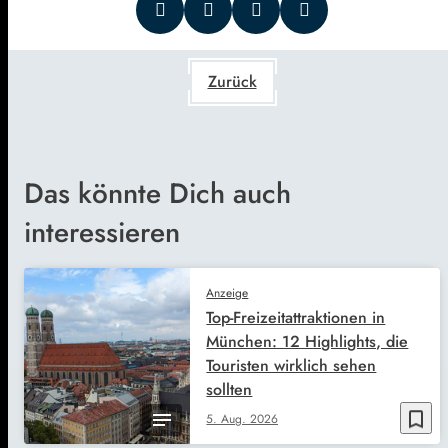
Zurück
Das könnte Dich auch
interessieren
Anzeige
Top-Freizeitattraktionen in
München: 12 Highlights, die
Touristen wirklich sehen
sollten
bookmark_border
5. Aug. 2026