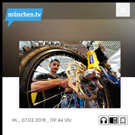
menu
Junge Handwerker auf der Leistungsschau "AutoBerufeAktuell".
Foto GHM
headphones
chrome_reader_mode
bookmark_border
Mi., 07.03.2018
, 09:44 Uhr