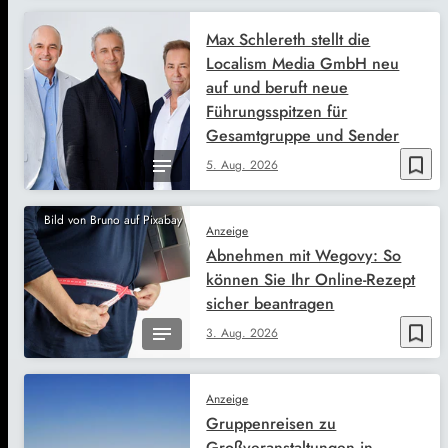
Max Schlereth stellt die
Localism Media GmbH neu
auf und beruft neue
Führungsspitzen für
Gesamtgruppe und Sender
bookmark_border
5. Aug. 2026
Bild von Bruno auf Pixabay
Anzeige
Abnehmen mit Wegovy: So
können Sie Ihr Online-Rezept
sicher beantragen
bookmark_border
3. Aug. 2026
Anzeige
Gruppenreisen zu
Großveranstaltungen in