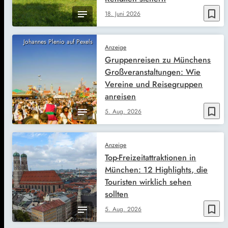
bookmark_border
18. Juni 2026
Johannes Plenio auf Pexels
Anzeige
Gruppenreisen zu Münchens
Großveranstaltungen: Wie
Vereine und Reisegruppen
anreisen
bookmark_border
5. Aug. 2026
Anzeige
Top-Freizeitattraktionen in
München: 12 Highlights, die
Touristen wirklich sehen
sollten
bookmark_border
5. Aug. 2026