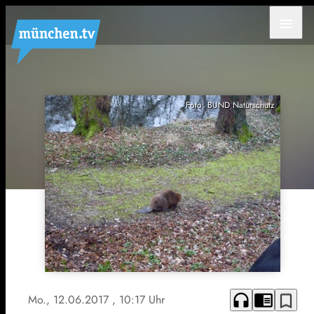
menu
Foto: BUND Naturschutz
headphones
chrome_reader_mode
bookmark_border
Mo., 12.06.2017
, 10:17 Uhr