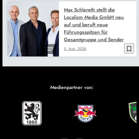
Max Schlereth stellt die
Localism Media GmbH neu
auf und beruft neue
Führungsspitzen für
Gesamtgruppe und Sender
bookmark_border
5. Aug. 2026
Medienpartner von: