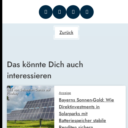
Zurück
Das könnte Dich auch
interessieren
Bild von Sebastian Ganso auf
Anzeige
Pixabay
Bayerns Sonnen-Gold: Wie
Direktinvestments in
Solarparks mit
Batteriespeicher stabile
Renditen sichern