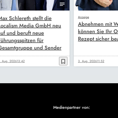
Max Schlereth stellt die
Anzeige
Abnehmen mit W
Localism Media GmbH neu
können Sie Ihr O
auf und beruft neue
Rezept sicher be
Führungsspitzen für
Gesamtgruppe und Sender
bookmark_border
. Aug. 2026
13:42
3. Aug. 2026
11:52
Medienpartner von: