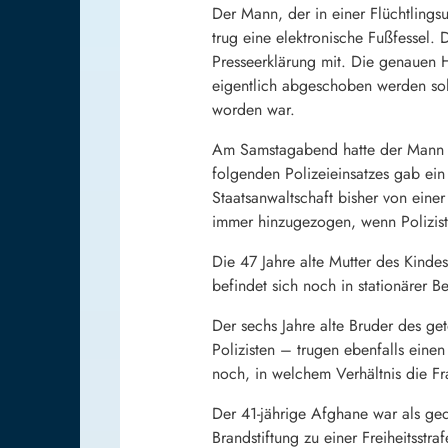
Der Mann, der in einer Flüchtlingsu
trug eine elektronische Fußfessel.
Presseerklärung mit. Die genauen H
eigentlich abgeschoben werden sol
worden war.
Am Samstagabend hatte der Mann de
folgenden Polizeieinsatzes gab ein
Staatsanwaltschaft bisher von eine
immer hinzugezogen, wenn Polizist
Die 47 Jahre alte Mutter des Kinde
befindet sich noch in stationärer B
Der sechs Jahre alte Bruder des ge
Polizisten – trugen ebenfalls eine
noch, in welchem Verhältnis die F
Der 41-jährige Afghane war als ge
Brandstiftung zu einer Freiheitsst