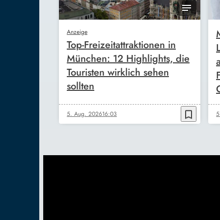
Anzeige
Top-Freizeitattraktionen in
München: 12 Highlights, die
Touristen wirklich sehen
sollten
bookmark_border
5. Aug. 2026
16:03
5