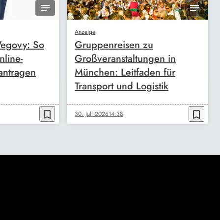
Anzeige
egovy: So
Gruppenreisen zu
nline-
Großveranstaltungen in
antragen
München: Leitfaden für
Transport und Logistik
bookmark_border
bookmark_border
30. Juli 2026
14:38