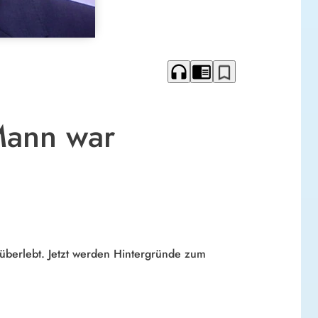
headphones
chrome_reader_mode
bookmark_border
 Mann war
e überlebt. Jetzt werden Hintergründe zum