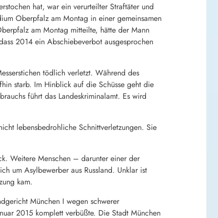
stochen hat, war ein verurteilter Straftäter und
räsidium Oberpfalz am Montag in einer gemeinsamen
Oberpfalz am Montag mitteilte, hätte der Mann
o dass 2014 ein Abschiebeverbot ausgesprochen
sserstichen tödlich verletzt. Während des
hin starb. Im Hinblick auf die Schüsse geht die
ebrauchs führt das Landeskriminalamt. Es wird
nicht lebensbedrohliche Schnittverletzungen. Sie
ock. Weitere Menschen – darunter einer der
sich um Asylbewerber aus Russland. Unklar ist
tzung kam.
andgericht München I wegen schwerer
 Januar 2015 komplett verbüßte. Die Stadt München