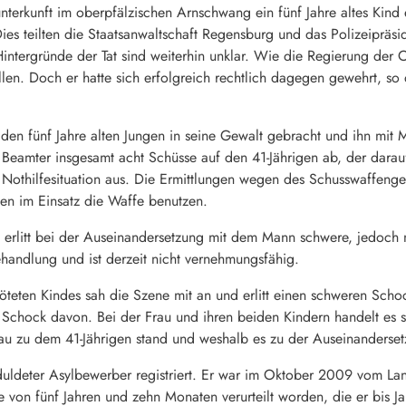
nterkunft im oberpfälzischen Arnschwang ein fünf Jahre altes Kind er
 Dies teilten die Staatsanwaltschaft Regensburg und das Polizeip
intergründe der Tat sind weiterhin unklar. Wie die Regierung der 
len. Doch er hatte sich erfolgreich rechtlich dagegen gewehrt, s
n fünf Jahre alten Jungen in seine Gewalt gebracht und ihn mit Me
 Beamter insgesamt acht Schüsse auf den 41-Jährigen ab, der darauf
r Nothilfesituation aus. Die Ermittlungen wegen des Schusswaffeng
en im Einsatz die Waffe benutzen.
s erlitt bei der Auseinandersetzung mit dem Mann schwere, jedoch 
ehandlung und ist derzeit nicht vernehmungsfähig.
töteten Kindes sah die Szene mit an und erlitt einen schweren Sch
n Schock davon. Bei der Frau und ihren beiden Kindern handelt es 
rau zu dem 41-Jährigen stand und weshalb es zu der Auseinanderse
duldeter Asylbewerber registriert. Er war im Oktober 2009 vom L
rafe von fünf Jahren und zehn Monaten verurteilt worden, die er bis