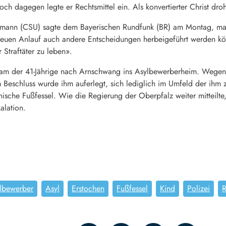
och dagegen legte er Rechtsmittel ein. Als konvertierter Christ dro
rmann (CSU) sagte dem Bayerischen Rundfunk (BR) am Montag, man 
neuen Anlauf auch andere Entscheidungen herbeigeführt werden kö
 Straftäter zu leben».
am der 41-Jährige nach Arnschwang ins Asylbewerberheim. Wegen s
m Beschluss wurde ihm auferlegt, sich lediglich im Umfeld der ihm
ronische Fußfessel. Wie die Regierung der Oberpfalz weiter mitteilte,
alation.
ylbewerber
Asyl
Erstochen
Fußfessel
Kind
Polizei
R