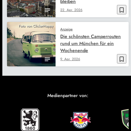
bleiben
bookmark_border
22. Apr. 2026
Foto von ClickerHappy
Anzeige
Die schönsten Camperrouten
rund um München für ein
Wochenende
bookmark_border
9. Apr. 2026
Medienpartner von: