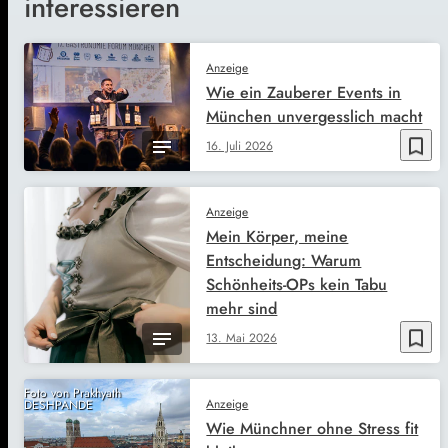
interessieren
Anzeige
Wie ein Zauberer Events in
München unvergesslich macht
bookmark_border
16. Juli 2026
Anzeige
Mein Körper, meine
Entscheidung: Warum
Schönheits-OPs kein Tabu
mehr sind
bookmark_border
13. Mai 2026
Foto von Prakhyath
Anzeige
DESHPANDE
Wie Münchner ohne Stress fit