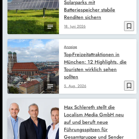
Solarparks mit
Batteriespeicher stabile
Renditen sichern
bookmark_border
18. Juni 2026
Anzeige
Top-Freizeitattraktionen in
München: 12 Highlights, die
Touristen wirklich sehen
sollten
bookmark_border
5. Aug. 2026
Max Schlereth stellt die
Localism Media GmbH neu
auf und beruft neue
Führungsspitzen für
Gesamtgruppe und Sender