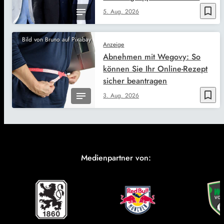
bookmark_border
5. Aug. 2026
Bild von Bruno auf Pixabay
Anzeige
Abnehmen mit Wegovy: So
können Sie Ihr Online-Rezept
sicher beantragen
bookmark_border
3. Aug. 2026
Medienpartner von: