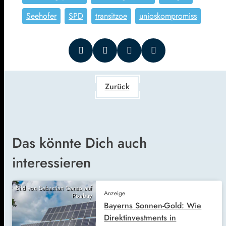
Seehofer
SPD
transitzoe
unioskompromiss
Zurück
Das könnte Dich auch
interessieren
Bild von Sebastian Ganso auf
Anzeige
Pixabay
Bayerns Sonnen-Gold: Wie
Direktinvestments in