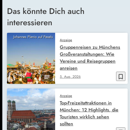
Das könnte Dich auch
interessieren
Johannes Plenio auf Pexels
Anzeige
Gruppenreisen zu Münchens
Großveranstaltungen: Wie
Vereine und Reisegruppen
anreisen
bookmark_border
5. Aug. 2026
Anzeige
Top-Freizeitattraktionen in
München: 12 Highlights, die
Touristen wirklich sehen
sollten