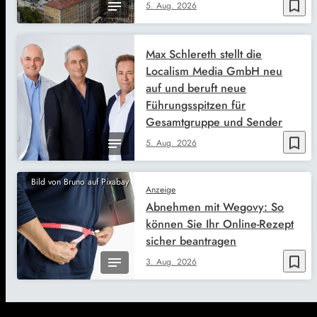
bookmark_border
5. Aug. 2026
Max Schlereth stellt die
Localism Media GmbH neu
auf und beruft neue
Führungsspitzen für
Gesamtgruppe und Sender
bookmark_border
5. Aug. 2026
Bild von Bruno auf Pixabay
Anzeige
Abnehmen mit Wegovy: So
können Sie Ihr Online-Rezept
sicher beantragen
bookmark_border
3. Aug. 2026