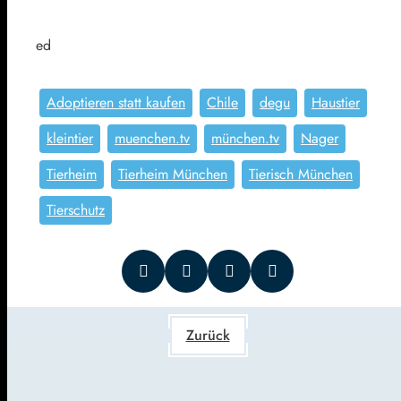
ed
Adoptieren statt kaufen
Chile
degu
Haustier
kleintier
muenchen.tv
münchen.tv
Nager
Tierheim
Tierheim München
Tierisch München
Tierschutz
Zurück