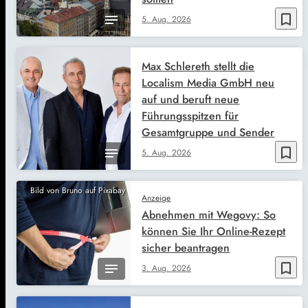
bookmark_border
5. Aug. 2026
Max Schlereth stellt die
Localism Media GmbH neu
auf und beruft neue
Führungsspitzen für
Gesamtgruppe und Sender
bookmark_border
5. Aug. 2026
Bild von Bruno auf Pixabay
Anzeige
Abnehmen mit Wegovy: So
können Sie Ihr Online-Rezept
sicher beantragen
bookmark_border
3. Aug. 2026