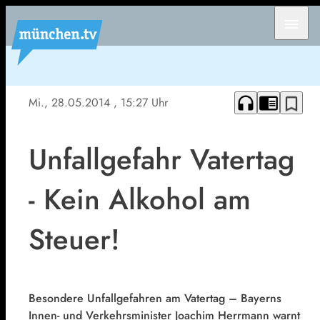
menu
headphones
chrome_reader_mode
bookmark_border
Mi., 28.05.2014
, 15:27 Uhr
Unfallgefahr Vatertag
- Kein Alkohol am
Steuer!
Besondere Unfallgefahren am Vatertag – Bayerns
Innen- und Verkehrsminister Joachim Herrmann warnt