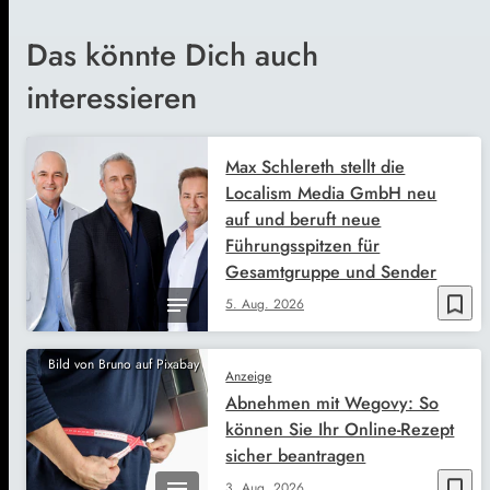
Das könnte Dich auch
interessieren
Max Schlereth stellt die
Localism Media GmbH neu
auf und beruft neue
Führungsspitzen für
Gesamtgruppe und Sender
bookmark_border
5. Aug. 2026
Bild von Bruno auf Pixabay
Anzeige
Abnehmen mit Wegovy: So
können Sie Ihr Online-Rezept
sicher beantragen
bookmark_border
3. Aug. 2026