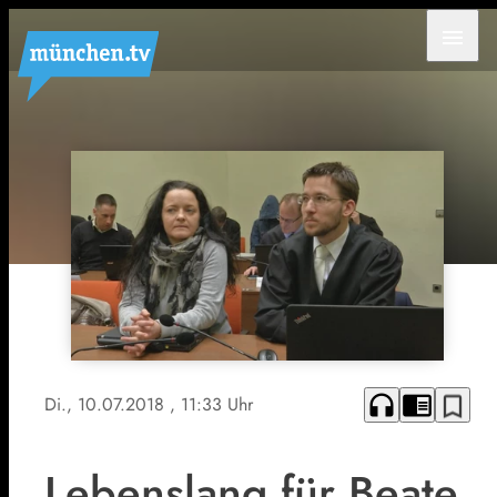
menu
headphones
chrome_reader_mode
bookmark_border
Di., 10.07.2018
, 11:33 Uhr
Lebenslang für Beate