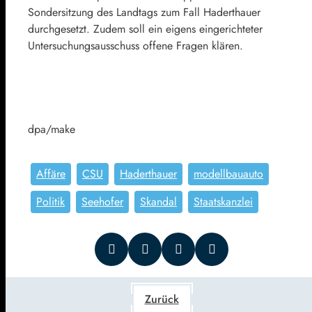
Sondersitzung des Landtags zum Fall Haderthauer
durchgesetzt. Zudem soll ein eigens eingerichteter
Untersuchungsausschuss offene Fragen klären.
dpa/make
Affäre
CSU
Haderthauer
modellbauauto
Politik
Seehofer
Skandal
Staatskanzlei
Zurück