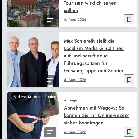
Touristen wirklich sehen
sollten
bookmark_border
5. Aug. 2026
Max Schlereth stellt die
Localism Media GmbH neu
auf und beruft neue
Führungsspitzen für
Gesamtgruppe und Sender
bookmark_border
5. Aug. 2026
Bild von Bruno auf Pixabay
Anzeige
Abnehmen mit Wegovy: So
können Sie Ihr Online-Rezept
sicher beantragen
bookmark_border
3. Aug. 2026