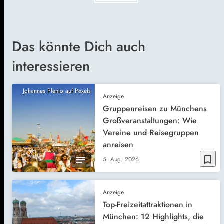
Das könnte Dich auch
interessieren
Johannes Plenio auf Pexels
Anzeige
Gruppenreisen zu Münchens
Großveranstaltungen: Wie
Vereine und Reisegruppen
anreisen
bookmark_border
5. Aug. 2026
Anzeige
Top-Freizeitattraktionen in
München: 12 Highlights, die