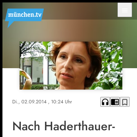
menu
headphones
chrome_reader_mode
bookmark_border
Di., 02.09.2014
, 10:24 Uhr
Nach Haderthauer-