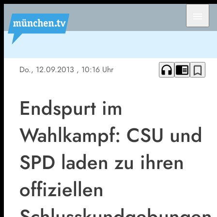
menu
headphones
chrome_reader_mode
bookmark_border
Do., 12.09.2013
, 10:16 Uhr
Endspurt im
Wahlkampf: CSU und
SPD laden zu ihren
offiziellen
Schlusskundgebungen