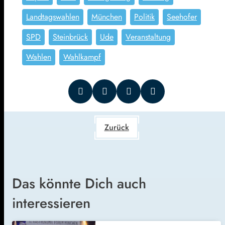
Landtagswahlen
München
Politik
Seehofer
SPD
Steinbrück
Ude
Veranstaltung
Wahlen
Wahlkampf
Zurück
Das könnte Dich auch
interessieren