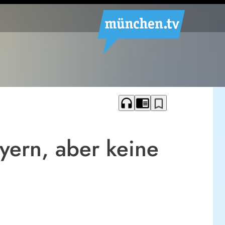
headphones
chrome_reader_mode
bookmark_border
yern, aber keine