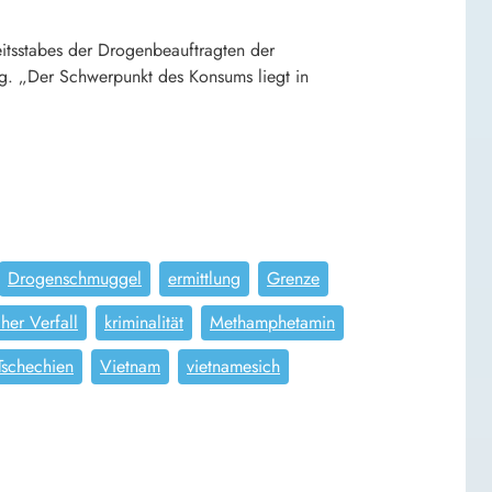
eitsstabes der Drogenbeauftragten der
g. „Der Schwerpunkt des Konsums liegt in
Drogenschmuggel
ermittlung
Grenze
cher Verfall
kriminalität
Methamphetamin
Tschechien
Vietnam
vietnamesich