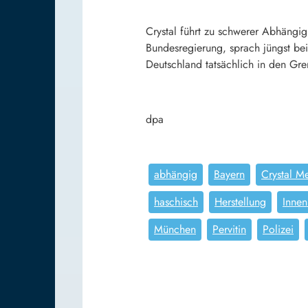
Crystal führt zu schwerer Abhängig
Bundesregierung, sprach jüngst be
Deutschland tatsächlich in den Gre
dpa
abhängig
Bayern
Crystal M
haschisch
Herstellung
Innen
München
Pervitin
Polizei