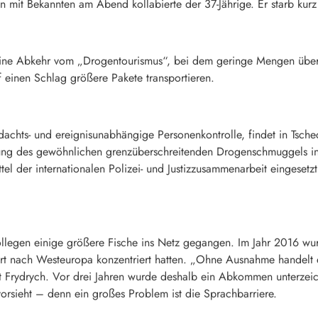
n mit Bekannten am Abend kollabierte der 37-Jährige. Er starb kurz
h eine Abkehr vom „Drogentourismus“, bei dem geringe Mengen übe
f einen Schlag größere Pakete transportieren.
rdachts- und ereignisunabhängige Personenkontrolle, findet in Tsc
llung des gewöhnlichen grenzüberschreitenden Drogenschmuggels i
el der internationalen Polizei- und Justizzusammenarbeit eingesetzt
ollegen einige größere Fische ins Netz gegangen. Im Jahr 2016 wu
ort nach Westeuropa konzentriert hatten. „Ohne Ausnahme handelt 
t Frydrych. Vor drei Jahren wurde deshalb ein Abkommen unterzeic
vorsieht – denn ein großes Problem ist die Sprachbarriere.