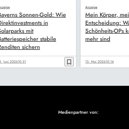
nzeige
Anzeige
Bayerns Sonnen-Gold: Wie
Mein Körper, me
Direktinvestments in
Entscheidung: W
Solarparks mit
Schönheits-OPs k
Batteriespeicher stabile
mehr sind
Renditen sichern
bookmark_border
8. Juni 2026
10:31
13. Mai 2026
10:14
Medienpartner von: