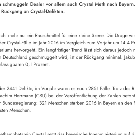
 schmuggeln Dealer vor allem auch Crystal Meth nach Bayern. 
n Rückgang an Crystal-Delikten.
icht mehr nur ein Rauschmittel für eine kleine Szene. Die Droge wi
 der Crystal-Fälle im Jahr 2016 im Vergleich zum Vorjahr um 14,4 
steriums hervorgeht. Ein langfristiger Trend lässt sich daraus jedoch
h Deutschland geschmuggelt wird, ist der Rückgang minimal. Jakub
lässigbaren 0,1 Prozent.
nder 2441 Delikte, im Vorjahr waren es noch 2851 Fälle. Trotz des
oachim Herrmann (CSU) bei der Veröffentlichung der Zahlen betont 
er Bundesregierung: 321 Menschen starben 2016 in Bayern an den
isten Menschen.
hamphetamin Crystal setzt das bayerische Innenministerium auf di