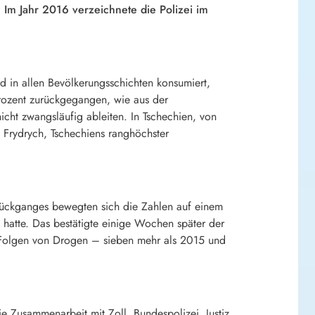
Im Jahr 2016 verzeichnete die Polizei im
rd in allen Bevölkerungsschichten konsumiert,
Prozent zurückgegangen, wie aus der
 nicht zwangsläufig ableiten. In Tschechien, von
 Frydrych, Tschechiens ranghöchster
 Rückganges bewegten sich die Zahlen auf einem
hatte. Das bestätigte einige Wochen später der
 Folgen von Drogen – sieben mehr als 2015 und
e Zusammenarbeit mit Zoll, Bundespolizei, Justiz