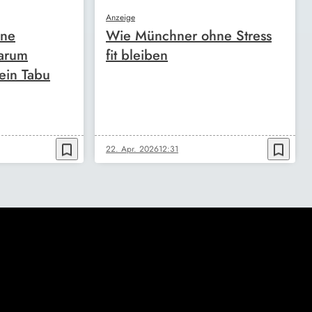
Anzeige
ine
Wie Münchner ohne Stress
arum
fit bleiben
ein Tabu
bookmark_border
bookmark_border
22. Apr. 2026
12:31