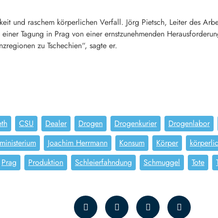
keit und raschem körperlichen Verfall. Jörg Pietsch, Leiter des Arb
i einer Tagung in Prag von einer ernstzunehmenden Herausforderun
nzregionen zu Tschechien“, sagte er.
eth
CSU
Dealer
Drogen
Drogenkurier
Drogenlabor
ministerium
Joachim Herrmann
Konsum
Körper
körperli
Prag
Produktion
Schleierfahndung
Schmuggel
Tote