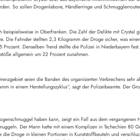
örden. So sollen Drogenlabore, Händlerringe und Schmugglerroute
ch beispielsweise in Oberfranken. Die Zahl der Delikte mit Crystal
ilte. Die Fahnder stellten 2,3 Kilogramm der Droge sicher, was ei
 Prozent. Denselben Trend stellte die Polizei in Niederbayern fest
stöße allgemein um 22 Prozent zunahmen.
enzgebiet seien die Banden des organisierten Verbrechens sehr ak
gramm in einem Herstellungszyklus“, sagt der Polizeibeamte. Der Gr
genschmuggel haben kann, zeigt ein Fall aus dem vergangenen Her
muggeln. Der Mann hatte mit einem Komplizen in Tschechien 80 Gr
 die Droge in kleinen Portionen in Kunststoffbeuteln und verschluc