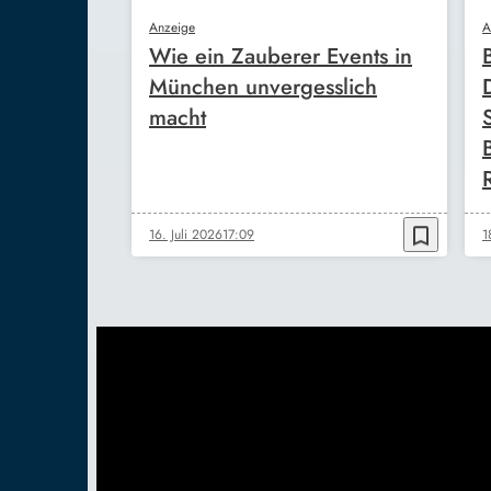
Anzeige
A
Wie ein Zauberer Events in
München unvergesslich
macht
bookmark_border
16. Juli 2026
17:09
1